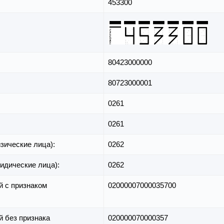
453300
80423000000
80723000001
0261
0261
зические лица):
0262
идические лица):
0262
й с признаком
02000007000035700
й без признака
020000070000357