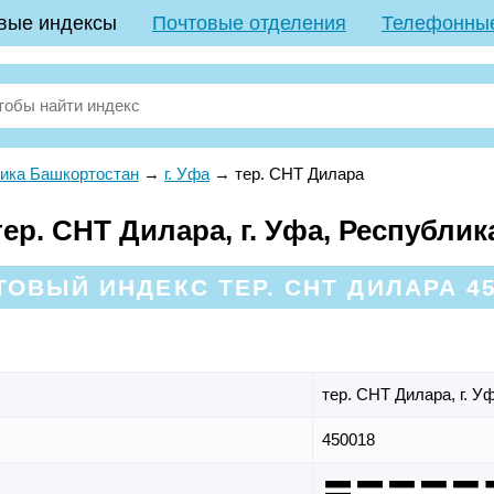
вые индексы
Почтовые отделения
Телефонны
ика Башкортостан
→
г. Уфа
→
тер. СНТ Дилара
ер. СНТ Дилара, г. Уфа, Республи
ТОВЫЙ ИНДЕКС ТЕР. СНТ ДИЛАРА 45
тер. СНТ Дилара,
г. У
450018