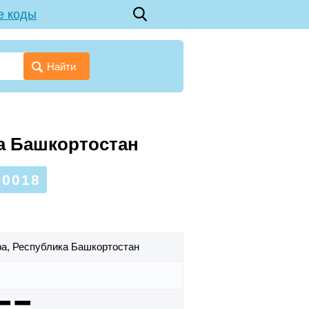
е коды
Найти
ка Башкортостан
0018
фа,
Республика Башкортостан