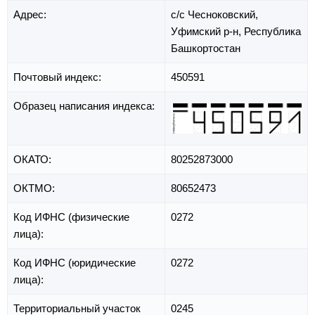
Адрес:
с/с Чесноковский,
Уфимский р-н,
Республика
Башкортостан
Почтовый индекс:
450591
Образец написания индекса:
ОКАТО:
80252873000
ОКТМО:
80652473
Код ИФНС (физические
0272
лица):
Код ИФНС (юридические
0272
лица):
Территориальный участок
0245