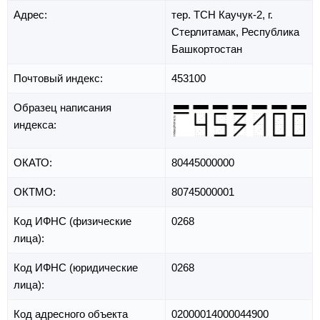
Адрес:
тер. ТСН Каучук-2,
г.
Стерлитамак,
Республика
Башкортостан
Почтовый индекс:
453100
Образец написания
индекса:
ОКАТО:
80445000000
ОКТМО:
80745000001
Код ИФНС (физические
0268
лица):
Код ИФНС (юридические
0268
лица):
Код адресного объекта
02000014000044900