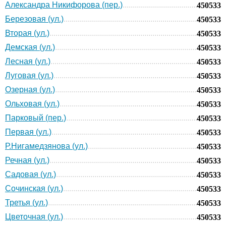
Александра Никифорова (пер.)
450533
Березовая (ул.)
450533
Вторая (ул.)
450533
Демская (ул.)
450533
Лесная (ул.)
450533
Луговая (ул.)
450533
Озерная (ул.)
450533
Ольховая (ул.)
450533
Парковый (пер.)
450533
Первая (ул.)
450533
Р.Нигамедзянова (ул.)
450533
Речная (ул.)
450533
Садовая (ул.)
450533
Сочинская (ул.)
450533
Третья (ул.)
450533
Цветочная (ул.)
450533