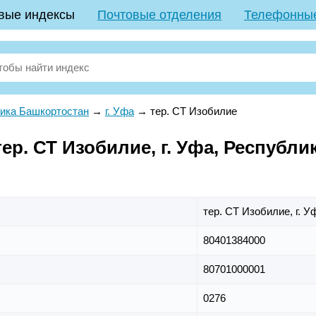
вые индексы
Почтовые отделения
Телефонны
ика Башкортостан
→
г. Уфа
→
тер. СТ Изобилие
ер. СТ Изобилие, г. Уфа, Республ
тер. СТ Изобилие,
г. У
80401384000
80701000001
0276