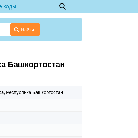
е коды
Найти
ика Башкортостан
фа,
Республика Башкортостан