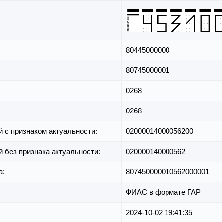
80445000000
80745000001
0268
0268
й с признаком актуальности:
02000014000056200
й без признака актуальности:
020000140000562
а:
807450000010562000001
ФИАС в формате ГАР
2024-10-02 19:41:35