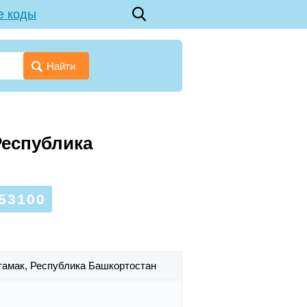
е коды
Найти
Республика
53100
итамак,
Республика Башкортостан