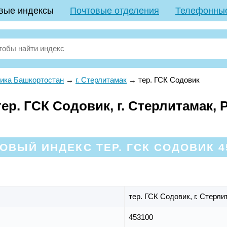
вые индексы
Почтовые отделения
Телефонны
ика Башкортостан
→
г. Стерлитамак
→
тер. ГСК Содовик
р. ГСК Содовик, г. Стерлитамак, 
ОВЫЙ ИНДЕКС ТЕР. ГСК СОДОВИК 4
тер. ГСК Содовик,
г. Стерл
453100