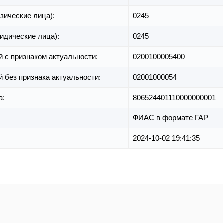
зические лица):
0245
идические лица):
0245
й с признаком актуальности:
0200100005400
й без признака актуальности:
02001000054
а:
806524401110000000001
ФИАС в формате ГАР
2024-10-02 19:41:35