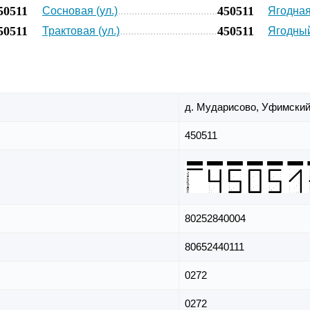
50511
450511
Сосновая (ул.)
Ягодная 
50511
450511
Трактовая (ул.)
Ягодный
д. Мударисово,
Уфимский
450511
80252840004
80652440111
0272
0272