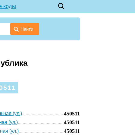
е коды
Найти
публика
0511
450511
ьная (ул.)
450511
ая (ул.)
450511
ая (ул.)