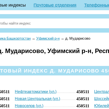
вые индексы
Почтовые отделения
Телефонны
ика Башкортостан
→
Уфимский р-н
→
д. Мударисово
. Мударисово, Уфимский р-н, Рес
ТОВЫЙ ИНДЕКС Д. МУДАРИСОВО 45
50511
450511
Нефтеавтоматики (ул.)
Централ
50511
450511
Новая Центральная (ул.)
Шоссейн
50511
450511
Новоселов (ул.)
Юбилейн