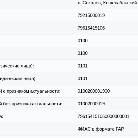
х. Соколов,
Кошехабльский 
79215000019
79615415106
0100
0100
зические лица):
0101
идические лица):
0101
й с признаком актуальности:
0100200001900
й без признака актуальности:
01002000019
а:
796154151060000000001
ФИАС в формате ГАР