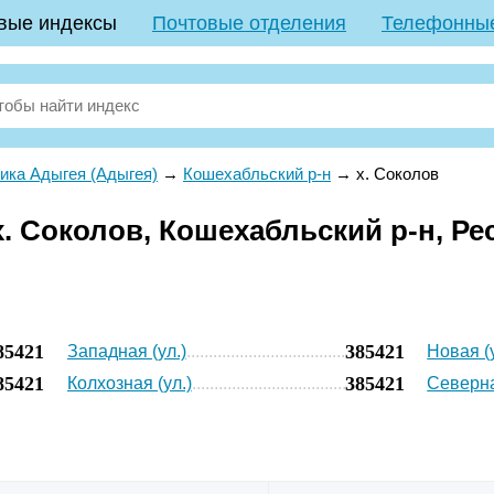
вые индексы
Почтовые отделения
Телефонны
ика Адыгея (Адыгея)
→
Кошехабльский р-н
→
х. Соколов
. Соколов, Кошехабльский р-н, Р
85421
385421
Западная (ул.)
Новая (у
85421
385421
Колхозная (ул.)
Северна