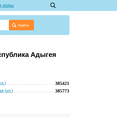
е коды
Найти
еспублика Адыгея
385421
л.)
385773
я (ул.)