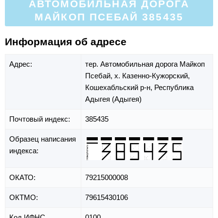
АВТОМОБИЛЬНАЯ ДОРОГА
МАЙКОП ПСЕБАЙ 385435
Информация об адресе
Адрес:
тер. Автомобильная дорога Майкоп
Псебай,
х. Казенно-Кужорский,
Кошехабльский р-н,
Республика
Адыгея (Адыгея)
Почтовый индекс:
385435
Образец написания
индекса:
ОКАТО:
79215000008
ОКТМО:
79615430106
Код ИФНС
0100