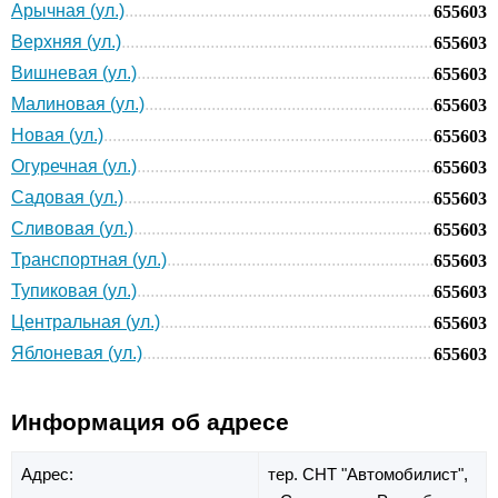
Арычная (ул.)
655603
Верхняя (ул.)
655603
Вишневая (ул.)
655603
Малиновая (ул.)
655603
Новая (ул.)
655603
Огуречная (ул.)
655603
Садовая (ул.)
655603
Сливовая (ул.)
655603
Транспортная (ул.)
655603
Тупиковая (ул.)
655603
Центральная (ул.)
655603
Яблоневая (ул.)
655603
Информация об адресе
Адрес:
тер. СНТ "Автомобилист",