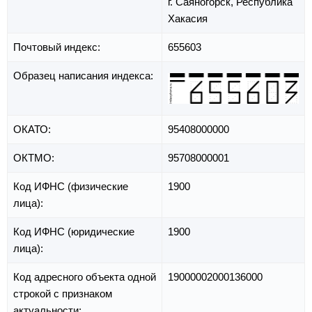
г. Саяногорск,
Республика
Хакасия
Почтовый индекс:
655603
Образец написания индекса:
ОКАТО:
95408000000
ОКТМО:
95708000001
Код ИФНС (физические
1900
лица):
Код ИФНС (юридические
1900
лица):
Код адресного объекта одной
19000002000136000
строкой с признаком
актуальности: