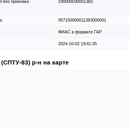
й без признака
190000030001383
а:
957150000011383000001
ФИАС в формате ГАР
2024-10-02 19:41:35
(СПТУ-83) р-н на карте