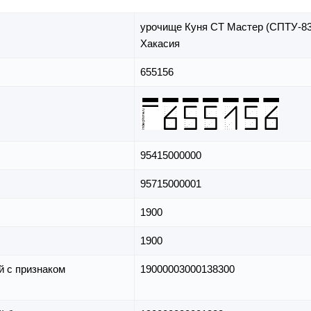
урочище Куня СТ Мастер (СПТУ-83
Хакасия
655156
95415000000
95715000001
1900
1900
й с признаком
19000003000138300