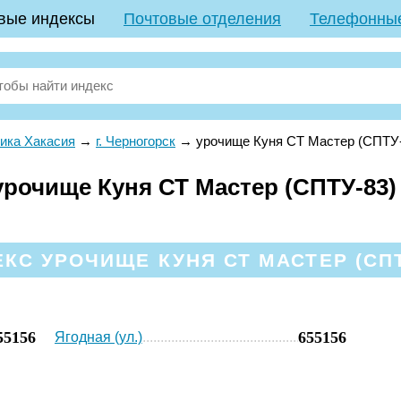
вые индексы
Почтовые отделения
Телефонны
ика Хакасия
→
г. Черногорск
→
урочище Куня СТ Мастер (СПТУ-
очище Куня СТ Мастер (СПТУ-83) р
С УРОЧИЩЕ КУНЯ СТ МАСТЕР (СПТУ
55156
655156
Ягодная (ул.)