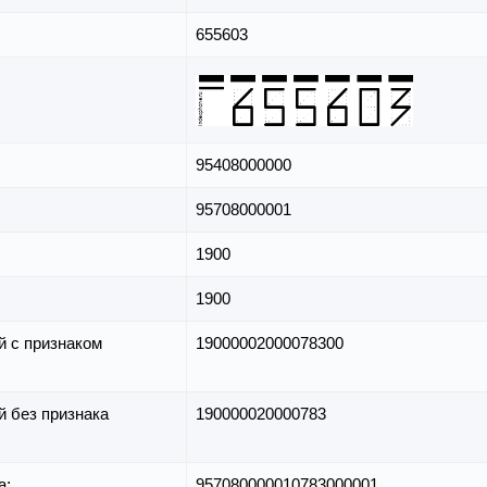
655603
95408000000
95708000001
1900
1900
й с признаком
19000002000078300
й без признака
190000020000783
а:
957080000010783000001