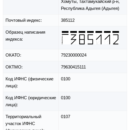
Хомуты,
Тахтамукайский р-н,
Республика Адыгея (Адыгея)
Почтовый индекс:
385112
Образец написания
индекса:
ОКАТО:
79230000024
ОКТМО:
79630415111
Код ИФНС (физические
0100
лица):
Код ИФНС (юридические
0100
лица):
Территориальный
0107
участок ИФНС