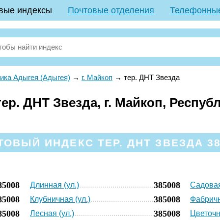
вые индексы
Почтовые отделения
Телефонны
ика Адыгея (Адыгея)
→
г. Майкоп
→
тер. ДНТ Звезда
р. ДНТ Звезда, г. Майкоп, Респуб
ТОВЫЙ ИНДЕКС ТЕР. ДНТ ЗВЕЗДА 38
85008
385008
Длинная (ул.)
Садовая
85008
385008
Клубничная (ул.)
Фабричн
85008
385008
Лесная (ул.)
Цветочн