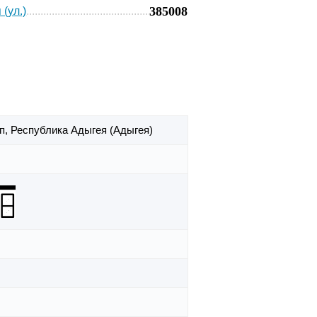
385008
(ул.)
оп,
Республика Адыгея (Адыгея)