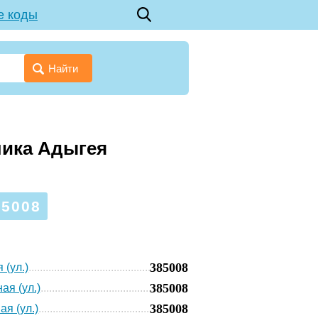
е коды
Найти
лика Адыгея
5008
385008
 (ул.)
385008
ая (ул.)
385008
ая (ул.)