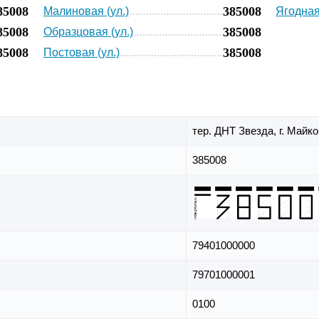
85008
385008
Малиновая (ул.)
Ягодная 
85008
385008
Образцовая (ул.)
85008
385008
Постовая (ул.)
тер. ДНТ Звезда,
г. Майк
385008
79401000000
79701000001
0100