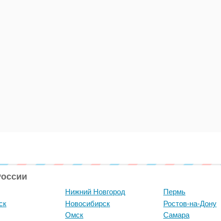
России
Нижний Новгород
Пермь
ск
Новосибирск
Ростов-на-Дону
Омск
Самара