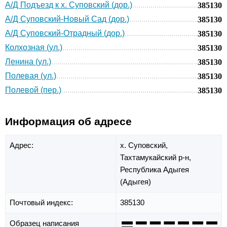
А/Д Подъезд к х. Суповский (дор.)
385130
А/Д Суповский-Новый Сад (дор.)
385130
А/Д Суповский-Отрадный (дор.)
385130
Колхозная (ул.)
385130
Ленина (ул.)
385130
Полевая (ул.)
385130
Полевой (пер.)
385130
Информация об адресе
Адрес:
х. Суповский,
Тахтамукайский р-н,
Республика Адыгея
(Адыгея)
Почтовый индекс:
385130
Образец написания