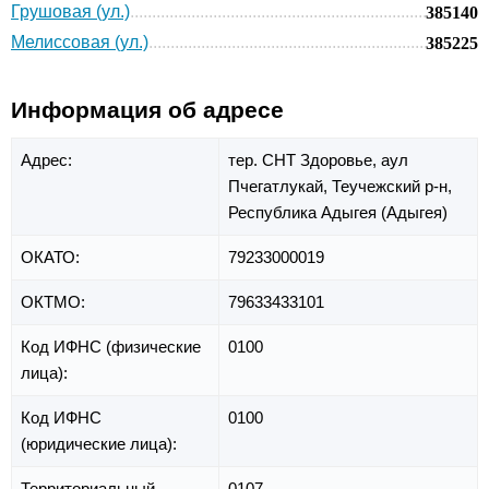
Грушовая (ул.)
385140
Мелиссовая (ул.)
385225
Информация об адресе
Адрес:
тер. СНТ Здоровье,
аул
Пчегатлукай,
Теучежский р-н,
Республика Адыгея (Адыгея)
ОКАТО:
79233000019
ОКТМО:
79633433101
Код ИФНС (физические
0100
лица):
Код ИФНС
0100
(юридические лица):
Территориальный
0107