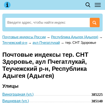
Почтовые индексы России
→
Республика Адыгея (Адыгея)
→
Теучежский р-н
→
аул Пчегатлукай
→
тер. СНТ Здоровье
Почтовые индексы тер. СНТ
Здоровье, аул Пчегатлукай,
Теучежский р-н, Республика
Адыгея (Адыгея)
Улицы
Виноградная (ул.)
385225
Вишневая (ул.)
385140