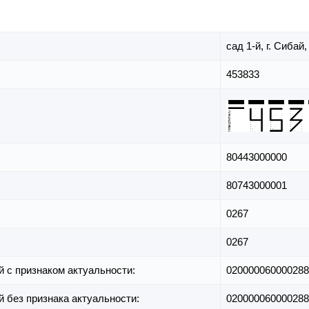
сад 1-й,
г. Сибай
453833
80443000000
80743000001
0267
0267
й с признаком актуальности:
020000060000288
й без признака актуальности:
020000060000288