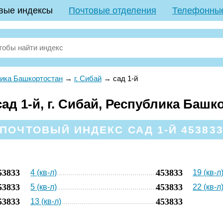
вые индексы
Почтовые отделения
Телефонны
ика Башкортостан
→
г. Сибай
→
сад 1-й
д 1-й, г. Сибай, Республика Башк
ПОЧТОВЫЙ ИНДЕКС САД 1-Й 45383
53833
453833
4 (кв-л)
19 (кв-л
53833
453833
5 (кв-л)
22 (кв-л
53833
453833
13 (кв-л)