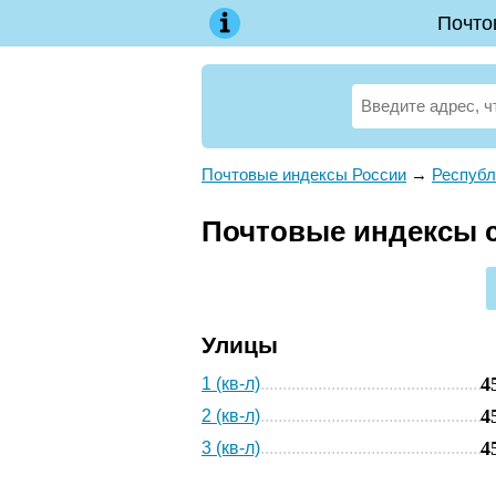
Почто
Почтовые индексы России
→
Республ
Почтовые индексы са
Улицы
4
1 (кв-л)
4
2 (кв-л)
4
3 (кв-л)