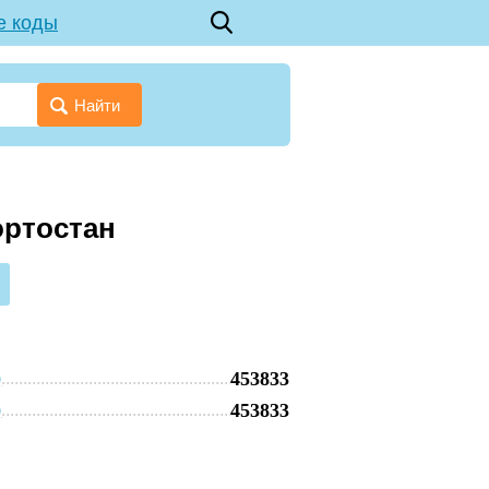
е коды
Найти
ортостан
3
453833
)
453833
)