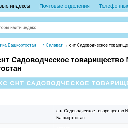
вые индексы
Почтовые отделения
Телефонны
ика Башкортостан
→
г. Салават
→
снт Садоводческое товарище
нт Садоводческое товарищество N2
тостан
С СНТ САДОВОДЧЕСКОЕ ТОВАРИЩЕ
снт Садоводческое товарищество 
Башкортостан