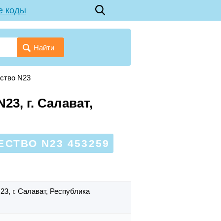
е коды
Найти
ство N23
3, г. Салават,
СТВО N23 453259
N23,
г. Салават,
Республика