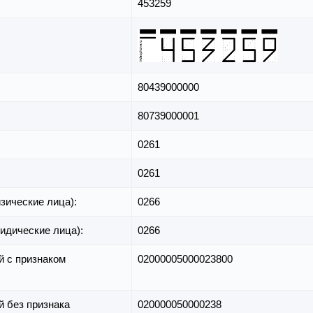
453259
80439000000
80739000001
0261
0261
зические лица):
0266
идические лица):
0266
й с признаком
02000005000023800
й без признака
020000050000238