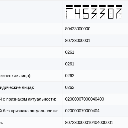
80423000000
80723000001
0261
0261
зические лица):
0262
идические лица):
0262
й с признаком актуальности:
02000007000040400
й без признака актуальности:
020000070000404
а:
807230000010404000001