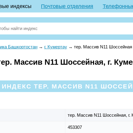
вые индексы
Почтовые отделения
Телефонны
ика Башкортостан
→
г. Кумертау
→
тер. Массив N11 Шоссейная
р. Массив N11 Шоссейная, г. Куме
ИНДЕКС ТЕР. МАССИВ N11 ШОССЕЙ
тер. Массив N11 Шоссейная,
г.
453307