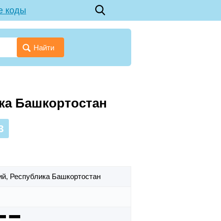
е коды
Найти
ика Башкортостан
3
ий,
Республика Башкортостан