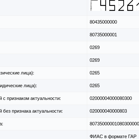
80435000000
80735000001
0269
0269
зические лица):
0265
идические лица):
0265
й с признаком актуальности:
02000004000080300
й без признака актуальности:
020000040000803
а:
8073500000108030000
ФИАС в формате ГАР