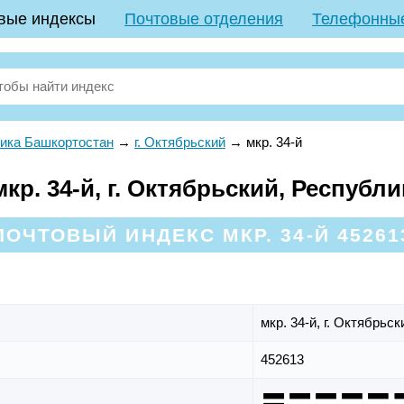
вые индексы
Почтовые отделения
Телефонны
ика Башкортостан
→
г. Октябрьский
→
мкр. 34-й
р. 34-й, г. Октябрьский, Республ
ПОЧТОВЫЙ ИНДЕКС МКР. 34-Й 45261
мкр. 34-й,
г. Октябрьск
452613