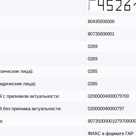
80435000000
80735000001
0269
0269
зические лица):
0265
идические лица):
0265
й с признаком актуальности:
02000004000079700
й без признака актуальности:
020000040000797
а:
8073500000107970000
ФИАС в формате ГАР