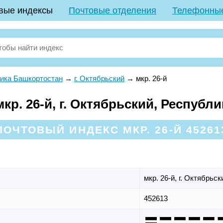
вые индексы
Почтовые отделения
Телефонны
ика Башкортостан
→
г. Октябрьский
→
мкр. 26-й
р. 26-й, г. Октябрьский, Республ
ПОЧТОВЫЙ ИНДЕКС МКР. 26-Й 45261
мкр. 26-й,
г. Октябрьск
452613