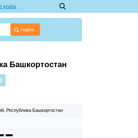
е коды
Найти
ика Башкортостан
3
ий,
Республика Башкортостан