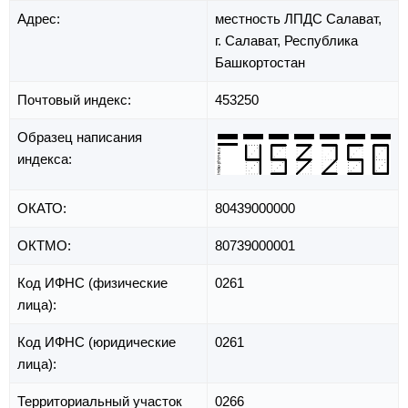
Адрес:
местность ЛПДС Салават,
г. Салават,
Республика
Башкортостан
Почтовый индекс:
453250
Образец написания
индекса:
ОКАТО:
80439000000
ОКТМО:
80739000001
Код ИФНС (физические
0261
лица):
Код ИФНС (юридические
0261
лица):
Территориальный участок
0266