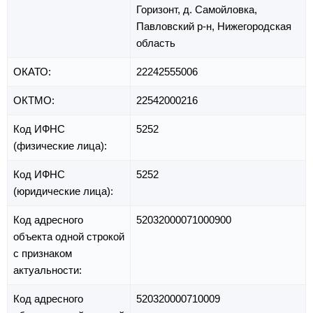
Горизонт,
д. Самойловка,
Павловский р-н,
Нижегородская
область
ОКАТО:
22242555006
ОКТМО:
22542000216
Код ИФНС
5252
(физические лица):
Код ИФНС
5252
(юридические лица):
Код адресного
52032000071000900
объекта одной строкой
с признаком
актуальности:
Код адресного
520320000710009