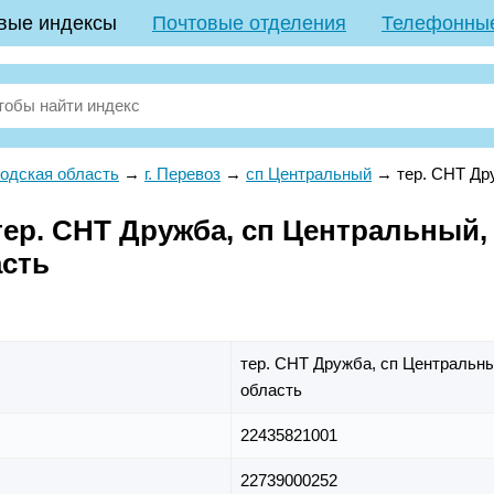
вые индексы
Почтовые отделения
Телефонны
одская область
→
г. Перевоз
→
сп Центральный
→
тер. СНТ Др
р. СНТ Дружба, сп Центральный, г
асть
тер. СНТ Дружба,
сп Центральн
область
22435821001
22739000252