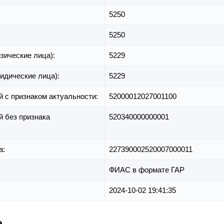
5250
5250
зические лица):
5229
идические лица):
5229
й с признаком актуальности:
52000012027001100
й без признака
520340000000001
а:
227390002520007000011
ФИАС в формате ГАР
2024-10-02 19:41:35
е