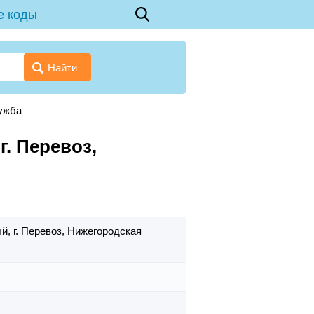
е коды
Найти
ужба
. Перевоз,
ый,
г. Перевоз,
Нижегородская