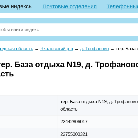
вые индексы
Почтовые отделения
Телефонны
одская область
→
Чкаловский р-н
→
д. Трофаново
→
тер. База
р. База отдыха N19, д. Трофаново
асть
тер. База отдыха N19,
д. Трофаново
область
22442806017
22755000321