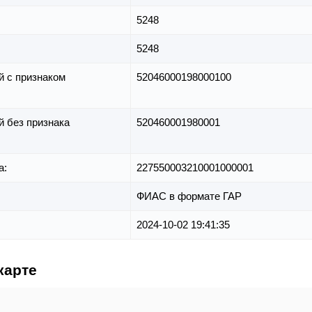
5248
5248
й с признаком
52046000198000100
й без признака
520460001980001
а:
227550003210001000001
ФИАС в формате ГАР
2024-10-02 19:41:35
карте