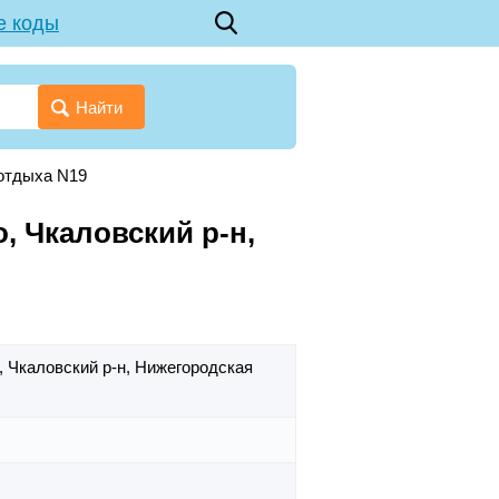
е коды
Найти
 отдыха N19
, Чкаловский р-н,
,
Чкаловский р-н,
Нижегородская