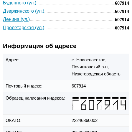
Буденного (ул.)
607914
Дзержинского (ул.)
607914
Ленина (ул.)
607914
Пролетарская (ул.)
607914
Информация об адресе
Адрес:
с. Новоспасское,
Починковский р-н,
Нижегородская область
Почтовый индекс:
607914
Образец написания индекса:
ОКАТО:
22246860002