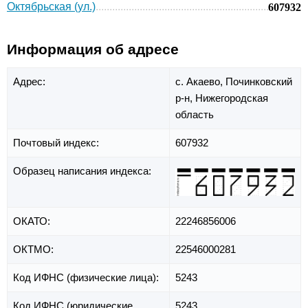
Октябрьская (ул.)
607932
Информация об адресе
Адрес:
с. Акаево,
Починковский
р-н,
Нижегородская
область
Почтовый индекс:
607932
Образец написания индекса:
ОКАТО:
22246856006
ОКТМО:
22546000281
Код ИФНС (физические лица):
5243
Код ИФНС (юридические
5243