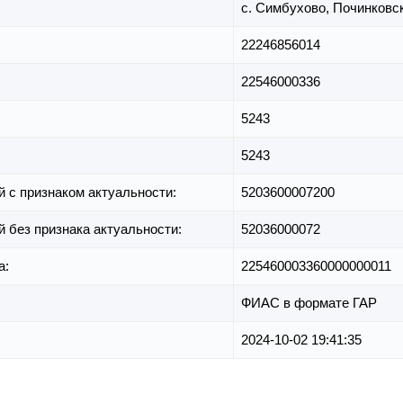
с. Симбухово,
Починковск
22246856014
22546000336
5243
5243
й с признаком актуальности:
5203600007200
й без признака актуальности:
52036000072
а:
225460003360000000011
ФИАС в формате ГАР
2024-10-02 19:41:35