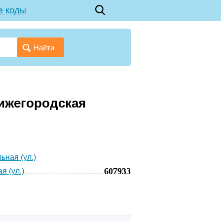
е коды
Найти
Нижегородская
ьная (ул.)
607933
я (ул.)