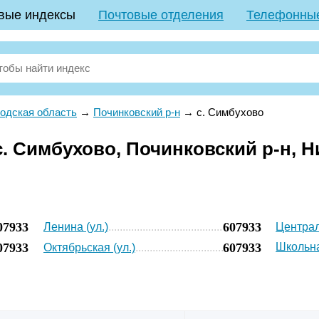
вые индексы
Почтовые отделения
Телефонны
одская область
→
Починковский р-н
→
с. Симбухово
. Симбухово, Починковский р-н, 
07933
607933
Ленина (ул.)
Централ
07933
607933
Школьна
Октябрьская (ул.)