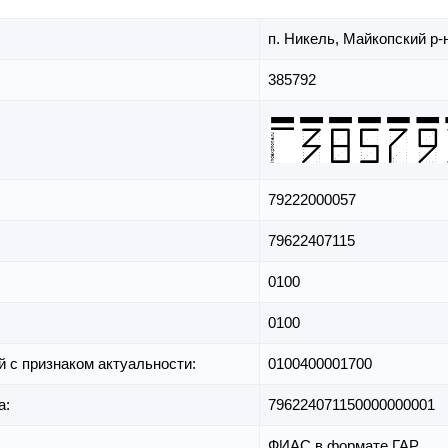
п. Никель,
Майкопский р-
385792
79222000057
79622407115
0100
0100
й с признаком актуальности:
0100400001700
а:
796224071150000000001
ФИАС в формате ГАР