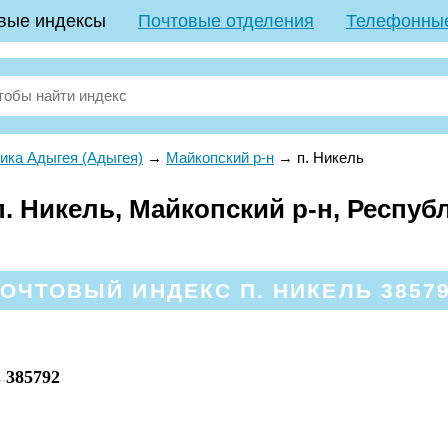
вые индексы
Почтовые отделения
Телефонны
ика Адыгея (Адыгея)
→
Майкопский р-н
→
п. Никель
. Никель, Майкопский р-н, Респуб
ОЧТОВЫЙ ИНДЕКС П. НИКЕЛЬ 3857
385792