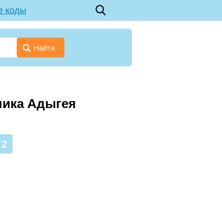
е коды
Найти
лика Адыгея
92