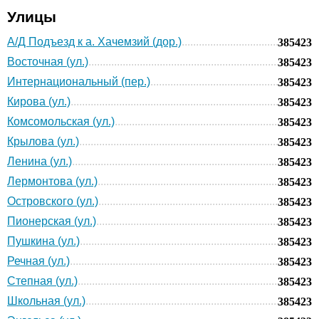
Улицы
А/Д Подъезд к а. Хачемзий (дор.)
385423
Восточная (ул.)
385423
Интернациональный (пер.)
385423
Кирова (ул.)
385423
Комсомольская (ул.)
385423
Крылова (ул.)
385423
Ленина (ул.)
385423
Лермонтова (ул.)
385423
Островского (ул.)
385423
Пионерская (ул.)
385423
Пушкина (ул.)
385423
Речная (ул.)
385423
Степная (ул.)
385423
Школьная (ул.)
385423