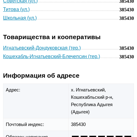
Советская (ул.)
385430
Титова (ул.)
385430
Школьная (ул.)
385430
Товарищества и кооперативы
Игнатьевский-Дондуковская (тер.)
385430
Кошехабль-Игнатьевский-Блечепсин (тер.)
385430
Информация об адресе
Адрес:
х. Игнатьевский,
Кошехабльский р-н,
Республика Адыгея
(Адыгея)
Почтовый индекс:
385430
Образец написания