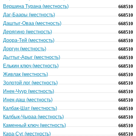
Вершина Турана (местность)
668510
Даг-Баары (местность)
668510
Даштыг-Оваа (местность)
668510
Дерягино (местность)
668510
Доора-Тей (местность)
668510
Доргун (местность)
668510
Дыттыг-Арыг (местность)
668510
Елькин ключ (местность)
668510
Живлак (местность)
668510
Золотой лог (местность)
668510
Инек-Чуур (местность)
668510
Инек-даш (местность)
668510
Калбак-Шат (местность)
668510
Калбык-Чыраа (местность)
668510
Каменный ключ (местность)
668510
Кара-Суг (местность)
668510