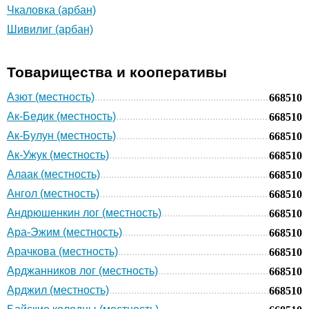
Чкаловка (арбан)
Шивилиг (арбан)
Товарищества и кооперативы
Азют (местность)
668510
Ак-Бедик (местность)
668510
Ак-Булун (местность)
668510
Ак-Ужук (местность)
668510
Алаак (местность)
668510
Ангол (местность)
668510
Андрюшенкин лог (местность)
668510
Ара-Эжим (местность)
668510
Арачкова (местность)
668510
Арджанников лог (местность)
668510
Арджил (местность)
668510