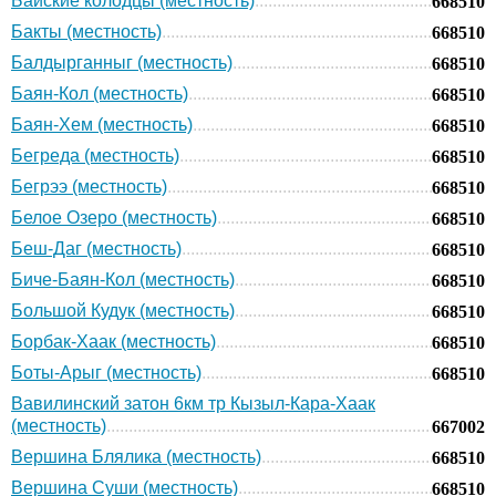
Байские колодцы (местность)
668510
Бакты (местность)
668510
Балдырганныг (местность)
668510
Баян-Кол (местность)
668510
Баян-Хем (местность)
668510
Бегреда (местность)
668510
Бегрээ (местность)
668510
Белое Озеро (местность)
668510
Беш-Даг (местность)
668510
Биче-Баян-Кол (местность)
668510
Большой Кудук (местность)
668510
Борбак-Хаак (местность)
668510
Боты-Арыг (местность)
668510
Вавилинский затон 6км тр Кызыл-Кара-Хаак
(местность)
667002
Вершина Блялика (местность)
668510
Вершина Суши (местность)
668510