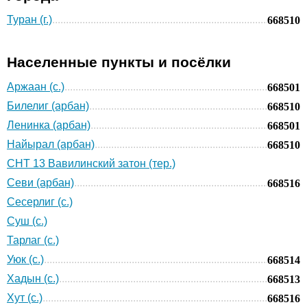
Туран (г.)
668510
Населенные пункты и посёлки
Аржаан (с.)
668501
Билелиг (арбан)
668510
Ленинка (арбан)
668501
Найырал (арбан)
668510
СНТ 13 Вавилинский затон (тер.)
Севи (арбан)
668516
Сесерлиг (с.)
Суш (с.)
Тарлаг (с.)
Уюк (с.)
668514
Хадын (с.)
668513
Хут (с.)
668516