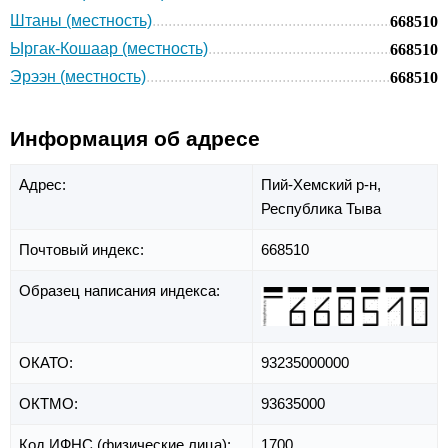
Штаны (местность)
668510
Ыргак-Кошаар (местность)
668510
Эрээн (местность)
668510
Информация об адресе
Адрес:
Пий-Хемский р-н,
Республика Тыва
Почтовый индекс:
668510
Образец написания индекса:
ОКАТО:
93235000000
ОКТМО:
93635000
Код ИФНС (физические лица):
1700