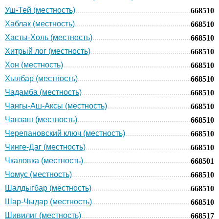
Уш-Тей (местность)
668510
Хаблак (местность)
668510
Хасты-Холь (местность)
668510
Хитрый лог (местность)
668510
Хон (местность)
668510
Хылбар (местность)
668510
Чадамба (местность)
668510
Чангы-Аш-Аксы (местность)
668510
Чанзаш (местность)
668510
Черепановский ключ (местность)
668510
Чинге-Даг (местность)
668510
Чкаловка (местность)
668501
Чомус (местность)
668510
Шалдыгбар (местность)
668510
Шар-Чыдар (местность)
668510
Шивилиг (местность)
668517