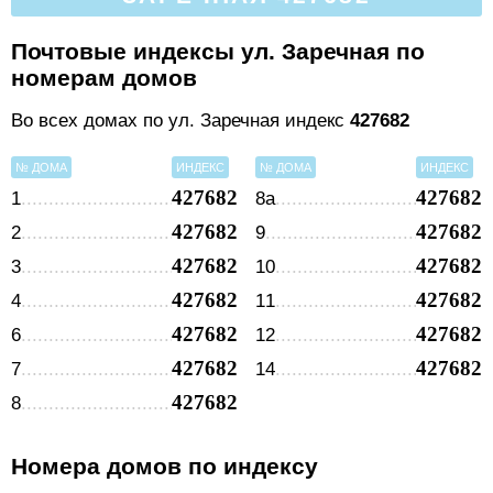
Почтовые индексы ул. Заречная по
номерам домов
Во всех домах по ул. Заречная индекс
427682
№ ДОМА
ИНДЕКС
№ ДОМА
ИНДЕКС
427682
427682
1
8а
427682
427682
2
9
427682
427682
3
10
427682
427682
4
11
427682
427682
6
12
427682
427682
7
14
427682
8
Номера домов по индексу