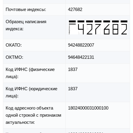
Почтовые индексы:
427682
Образец написания
индекса:
ОКАТО:
94248822007
ОКТМО:
94648422131
Код ИФНС (физические
1837
лица):
Код ИФНС (юридические
1837
лица):
Код адресного объекта
18024000031000100
одной строкой с признаком
актуальности: