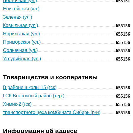
Восточная (ул.)
655151
Енисейская (ул.)
Зеленая (ул.)
Ковыльная (ул.)
655156
Норильская (ул.)
655156
Приморская (ул.)
655156
Солнечная (ул.)
655156
Уссурийская (ул.)
655156
Товарищества и кооперативы
В районе школы 15 (гск)
655156
ГСК Восточный район (тер.)
655156
Химик-2 (гск)
655156
транспортного цеха комбината Сибирь (р-н)
655156
Информация об адресе