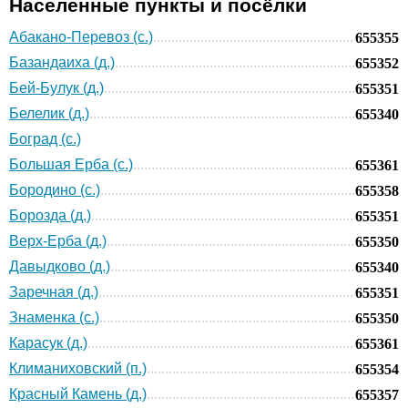
Населенные пункты и посёлки
Абакано-Перевоз (с.)
655355
Базандаиха (д.)
655352
Бей-Булук (д.)
655351
Белелик (д.)
655340
Боград (с.)
Большая Ерба (с.)
655361
Бородино (с.)
655358
Борозда (д.)
655351
Верх-Ерба (д.)
655350
Давыдково (д.)
655340
Заречная (д.)
655351
Знаменка (с.)
655350
Карасук (д.)
655361
Климаниховский (п.)
655354
Красный Камень (д.)
655357