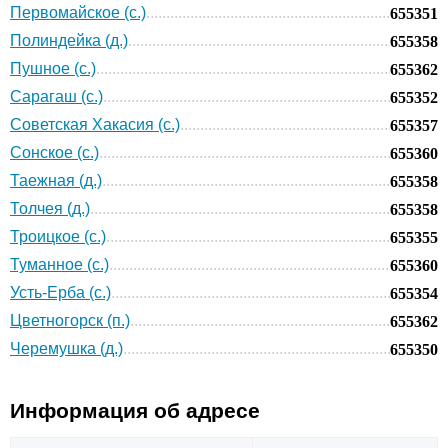
Первомайское (с.)
655351
Полиндейка (д.)
655358
Пушное (с.)
655362
Сарагаш (с.)
655352
Советская Хакасия (с.)
655357
Сонское (с.)
655360
Таежная (д.)
655358
Толчея (д.)
655358
Троицкое (с.)
655355
Туманное (с.)
655360
Усть-Ерба (с.)
655354
Цветногорск (п.)
655362
Черемушка (д.)
655350
Информация об адресе