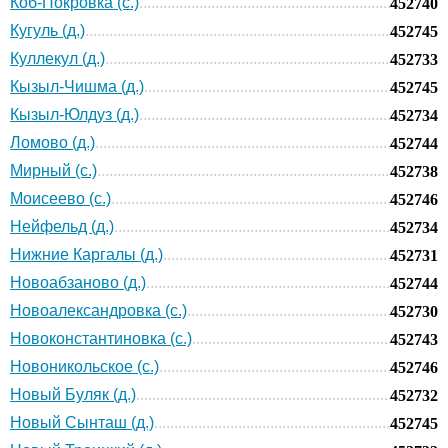
Коб-Покровка (с.)
452740
Кугуль (д.)
452745
Куллекул (д.)
452733
Кызыл-Чишма (д.)
452745
Кызыл-Юлдуз (д.)
452734
Ломово (д.)
452744
Мирный (с.)
452738
Моисеево (с.)
452746
Нейфельд (д.)
452734
Нижние Каргалы (д.)
452731
Новоабзаново (д.)
452744
Новоалександровка (с.)
452730
Новоконстантиновка (с.)
452743
Новоникольское (с.)
452746
Новый Буляк (д.)
452732
Новый Сынташ (д.)
452745