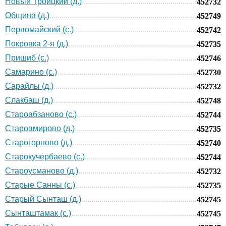
Новый Троицкий (д.)
452732
Община (д.)
452749
Первомайский (с.)
452742
Покровка 2-я (д.)
452735
Пришиб (с.)
452746
Самарино (с.)
452730
Сарайлы (д.)
452732
Слакбаш (д.)
452748
Староабзаново (с.)
452744
Староамирово (д.)
452735
Старогорново (д.)
452740
Старокучербаево (с.)
452744
Староусманово (д.)
452732
Старые Санны (с.)
452735
Старый Сынташ (д.)
452745
Сынташтамак (с.)
452745