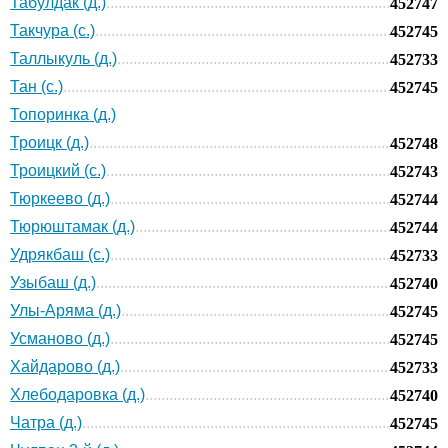
Табулдак (д.)
452747
Такчура (с.)
452745
Таллыкуль (д.)
452733
Тан (с.)
452745
Топоринка (д.)
Троицк (д.)
452748
Троицкий (с.)
452743
Тюркеево (д.)
452744
Тюрюштамак (д.)
452744
Удрякбаш (с.)
452733
Узыбаш (д.)
452740
Улы-Аряма (д.)
452745
Усманово (д.)
452745
Хайдарово (д.)
452733
Хлебодаровка (д.)
452740
Чатра (д.)
452745