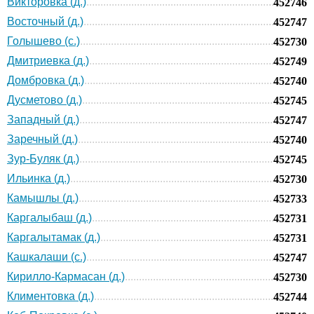
Викторовка (д.)
452746
Восточный (д.)
452747
Голышево (с.)
452730
Дмитриевка (д.)
452749
Домбровка (д.)
452740
Дусметово (д.)
452745
Западный (д.)
452747
Заречный (д.)
452740
Зур-Буляк (д.)
452745
Ильинка (д.)
452730
Камышлы (д.)
452733
Каргалыбаш (д.)
452731
Каргалытамак (д.)
452731
Кашкалаши (с.)
452747
Кирилло-Кармасан (д.)
452730
Климентовка (д.)
452744