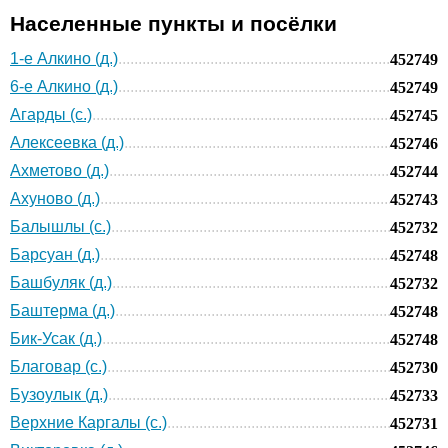
Населенные пункты и посёлки
1-е Алкино (д.)
452749
6-е Алкино (д.)
452749
Агарды (с.)
452745
Алексеевка (д.)
452746
Ахметово (д.)
452744
Ахуново (д.)
452743
Балышлы (с.)
452732
Барсуан (д.)
452748
Башбуляк (д.)
452732
Баштерма (д.)
452748
Бик-Усак (д.)
452748
Благовар (с.)
452730
Бузоулык (д.)
452733
Верхние Каргалы (с.)
452731