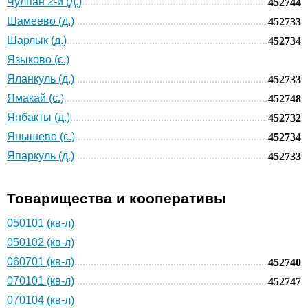
Чулпан 2-й (д.)
452744
Шамеево (д.)
452733
Шарлык (д.)
452734
Языково (с.)
Яланкуль (д.)
452733
Ямакай (с.)
452748
Янбакты (д.)
452732
Янышево (с.)
452734
Япаркуль (д.)
452733
Товарищества и кооперативы
050101 (кв-л)
050102 (кв-л)
060701 (кв-л)
452740
070101 (кв-л)
452747
070104 (кв-л)