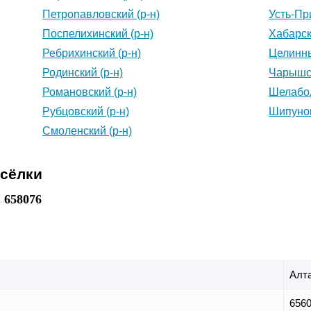
Петропавловский (р-н)
Усть-Пр
Поспелихинский (р-н)
Хабарск
Ребрихинский (р-н)
Целинны
Родинский (р-н)
Чарышск
Романовский (р-н)
Шелабол
Рубцовский (р-н)
Шипунов
Смоленский (р-н)
осёлки
658076
Алта
656