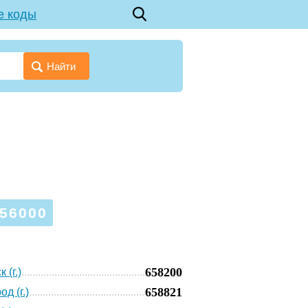
е коды
Найти
56000
658200
 (г.)
658821
д (г.)