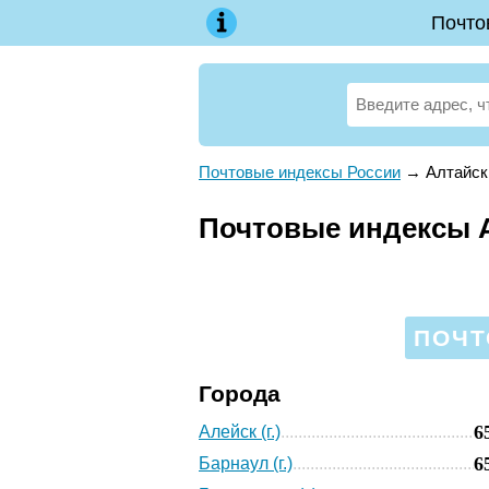
Почто
Почтовые индексы России
→
Алтайск
Почтовые индексы А
ПОЧТ
Города
6
Алейск (г.)
6
Барнаул (г.)