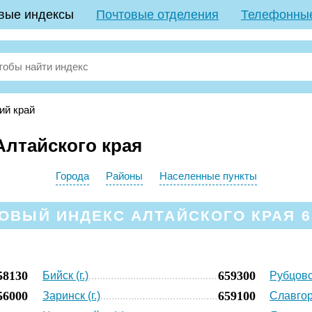
вые индексы
Почтовые отделения
Телефонны
ий край
лтайского края
Города
Районы
Населенные пункты
ОВЫЙ ИНДЕКС АЛТАЙСКОГО КРАЯ 6
58130
659300
Бийск (г.)
Рубцовск
56000
659100
Заринск (г.)
Славгоро