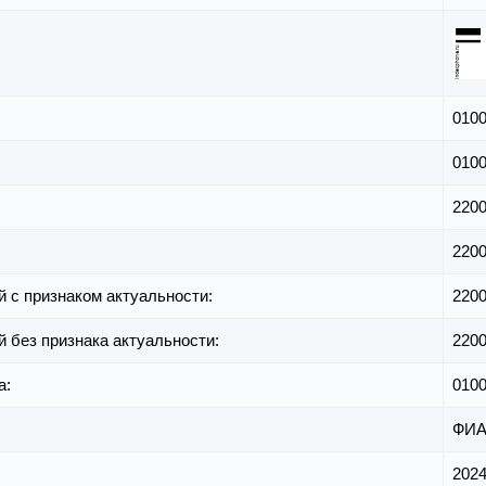
010
010
220
220
й с признаком актуальности:
220
й без признака актуальности:
220
а:
010
ФИА
2024