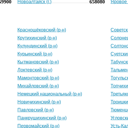
59900
658080
Новоалтайск (г.)
Яровое (
Краснощёковский (р-н)
Советск
Крутихинский (р-н)
Солонеш
Кулундинский (р-н)
Солтонс
Курьинский (р-н)
Суетский
Кытмановский (р-н)
Табунск
Локтевский (р-н)
Тальмен
Мамонтовский (р-н)
Тогульск
Михайловский (р-н)
Топчихи
Немецкий национальный (р-н)
Третьяк
Новичихинский (р-н)
Троицки
Павловский (р-н)
Тюменце
Панкрушихинский (р-н)
Угловски
Первомайский (р-н)
Усть-Ка