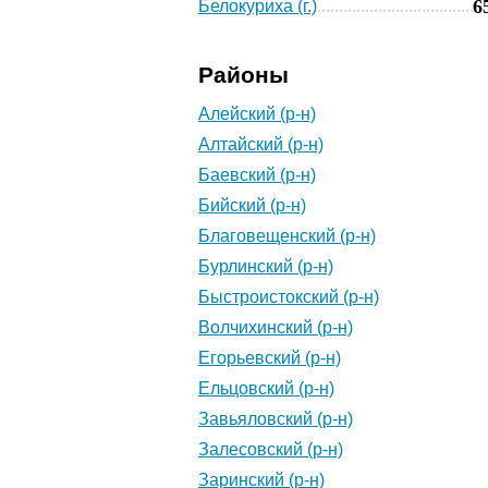
6
Белокуриха (г.)
Районы
Алейский (р-н)
Алтайский (р-н)
Баевский (р-н)
Бийский (р-н)
Благовещенский (р-н)
Бурлинский (р-н)
Быстроистокский (р-н)
Волчихинский (р-н)
Егорьевский (р-н)
Ельцовский (р-н)
Завьяловский (р-н)
Залесовский (р-н)
Заринский (р-н)