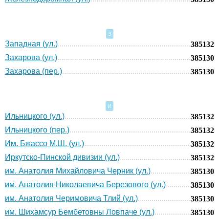
З
Западная (ул.)
385132
Захарова (ул.)
385130
Захарова (пер.)
385130
И
Ильницкого (ул.)
385132
Ильницкого (пер.)
385132
Им. Бжассо М.Ш. (ул.)
385132
Иркутско-Пинской дивизии (ул.)
385132
им. Анатолия Михайловича Черник (ул.)
385130
им. Анатолия Николаевича Березового (ул.)
385130
им. Анатолия Черимовича Тлий (ул.)
385130
им. Шихамсур Бембетовны Ловпаче (ул.)
385130