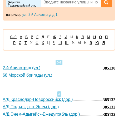
(Адыгея),
Тахтамукайский р-н,
пгт Энем
например
ул. 2-й Авиаотряд д.1
0–9
А
Б
В
Г
Д
Е
Ж
З
И
Й
К
Л
М
Н
О
П
Р
С
Т
У
Ф
Х
Ц
Ч
Ш
Щ
Ъ
Ы
Ь
Э
Ю
Я
0–9
2-й Авиаотряд (ул.)
385130
68 Морской бригады (ул.)
А
А/Д Краснодар-Новороссийск (дор.)
385132
А/Д Подъезд к п. Энем (дор.)
385132
А/Д Энем-Адыгейск-Бжедугхабль (дор.)
385132