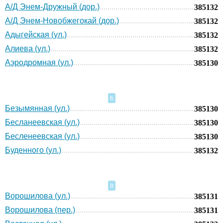
А/Д Энем-Дружный (дор.)
385132
А/Д Энем-Новобжегокай (дор.)
385132
Адыгейская (ул.)
385132
Алиева (ул.)
385132
Аэродромная (ул.)
385130
Б
Безымянная (ул.)
385130
Бесланеевская (ул.)
385130
Бесленеевская (ул.)
385130
Буденного (ул.)
385132
В
Ворошилова (ул.)
385131
Ворошилова (пер.)
385131