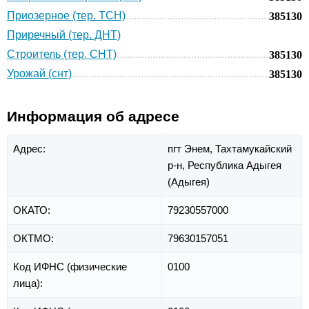
Приозерное (тер. ТСН)
385130
Приречный (тер. ДНТ)
Строитель (тер. СНТ)
385130
Урожай (снт)
385130
Информация об адресе
Адрес:
пгт Энем,
Тахтамукайский
р-н,
Республика Адыгея
(Адыгея)
ОКАТО:
79230557000
ОКТМО:
79630157051
Код ИФНС (физические
0100
лица):