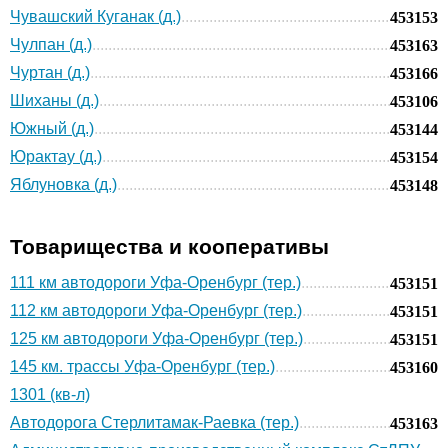
Чувашский Куганак (д.)
453153
Чулпан (д.)
453163
Чуртан (д.)
453166
Шиханы (д.)
453106
Южный (д.)
453144
Юрактау (д.)
453154
Яблуновка (д.)
453148
Товарищества и кооперативы
111 км автодороги Уфа-Оренбург (тер.)
453151
112 км автодороги Уфа-Оренбург (тер.)
453151
125 км автодороги Уфа-Оренбург (тер.)
453151
145 км. трассы Уфа-Оренбург (тер.)
453160
1301 (кв-л)
Автодорога Стерлитамак-Раевка (тер.)
453163