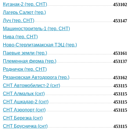
Куганак-2 (тер. СНТ)
453102
Лагерь Салют (тер.)
Луч (тер. СНТ)
453147
Машиностроитель-1 (тер. СНТ)
Нива (тер. СНТ)
Ново-Стерлитамакская ТЭЦ (тер.)
Паевые земли (тер.)
453161
Племенная ферма (тер.)
453137
Родничок (тер. СНТ)
Рязановская Автодорога (тер.)
453162
СНТ Автомобилист-2 (снт)
453115
СНТ Алмалык (снт)
453115
СНТ Ашкадар-2 (снт)
453115
СНТ Аэропорт (снт)
453115
СНТ Березка (снт)
СНТ Брусничка (снт)
453115