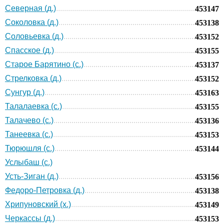
Северная (д.)
453147
Соколовка (д.)
453138
Соловьевка (д.)
453152
Спасское (д.)
453155
Старое Барятино (с.)
453137
Стрелковка (д.)
453152
Сунгур (д.)
453163
Талалаевка (с.)
453155
Талачево (с.)
453136
Танеевка (с.)
453153
Тюрюшля (с.)
453144
Услыбаш (с.)
Усть-Зиган (д.)
453156
Федоро-Петровка (д.)
453138
Хрипуновский (х.)
453149
Черкассы (д.)
453153