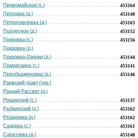
Первомайское (с.)
453164
Петровка (д.)
453148
Петропавловка (д.)
453163
Подлесное (д.)
453152
Покровка (с.)
453156
Покровка (д.)
Покровка-Озерки (д.)
453144
Помряскино (с.)
453141
Преображеновка (д.)
453146
Раевский тракт (тер.)
Ранний Рассвет (д.)
Рощинский (с.)
453137
Рыбкинский (х.)
453162
Рязановка (д.)
453162
Садовка (с.)
453161
Саратовка (д.)
453148