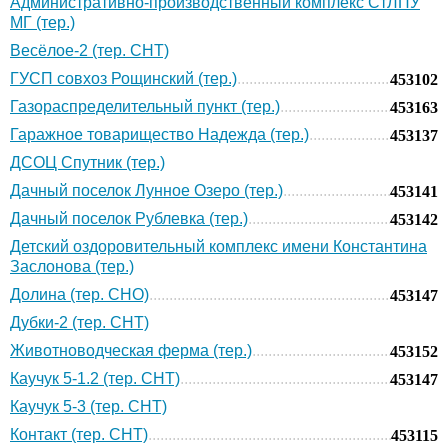
Административно-производственный комплекс СтЛПУ
МГ (тер.)
Весёлое-2 (тер. СНТ)
ГУСП совхоз Рощинский (тер.)
453102
Газораспределительный пункт (тер.)
453163
Гаражное товарищество Надежда (тер.)
453137
ДСОЦ Спутник (тер.)
Дачный поселок Лунное Озеро (тер.)
453141
Дачный поселок Рублевка (тер.)
453142
Детский оздоровительный комплекс имени Константина
Заслонова (тер.)
Долина (тер. СНО)
453147
Дубки-2 (тер. СНТ)
Животноводческая ферма (тер.)
453152
Каучук 5-1.2 (тер. СНТ)
453147
Каучук 5-3 (тер. СНТ)
Контакт (тер. СНТ)
453115