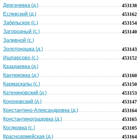
Дергачевка (д.)
453138
Еслевский (д.)
453162
Забельское (с.)
453154
Загородный (с.)
453140
Заливной (с.)
Золотоношка (д.)
453143
Ишпарсово (с.)
453152
Казадаевка (д.)
Кантюковка (д.)
453160
Кармаскалы (с.)
453150
Катениновский (д.)
453153
Кононовский (д.)
453147
Константино-Александровка (д.)
453164
Константиноградовка (д.)
453165
Косяковка (с.)
453105
Красноармейская (д.)
453164