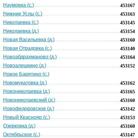
Наумовка (с.)
453167
Нижние Услы (с.)
453163
Николаевка (с.)
453145
Николаевка (д.)
453154
Новая Васильевка (д.)
453160
Новая Отрадовка (с.)
453140
Новоабдрахманово (д.)
453164
Новоалешкино (д.)
453152
Новое Барятино (с.)
Новомукатовка (д.)
453162
Новониколаевка (д.)
453165
Новониколаевский (д.)
453160
Новофедоровское (д.)
453142
Новый Краснояр (с.)
453153
Озерковка (д.)
453160
Октябрьское (с.)
453147