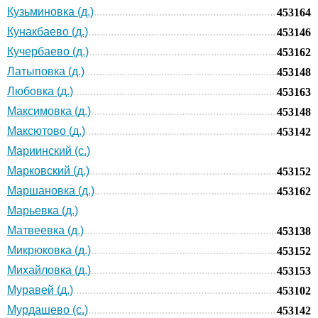
Кузьминовка (д.)
453164
Кунакбаево (д.)
453146
Кучербаево (д.)
453162
Латыповка (д.)
453148
Любовка (д.)
453163
Максимовка (д.)
453148
Максютово (д.)
453142
Мариинский (с.)
Марковский (д.)
453152
Маршановка (д.)
453162
Марьевка (д.)
Матвеевка (д.)
453138
Микрюковка (д.)
453152
Михайловка (д.)
453153
Муравей (д.)
453102
Мурдашево (с.)
453142