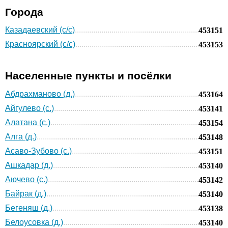
Города
Казадаевский (с/с)
453151
Красноярский (с/с)
453153
Населенные пункты и посёлки
Абдрахманово (д.)
453164
Айгулево (с.)
453141
Алатана (с.)
453154
Алга (д.)
453148
Асаво-Зубово (с.)
453151
Ашкадар (д.)
453140
Аючево (с.)
453142
Байрак (д.)
453140
Бегеняш (д.)
453138
Белоусовка (д.)
453140