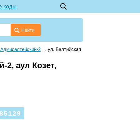
е коды
Найти
 Адмиралтейский-2
→
ул. Балтийская
-2, аул Козет,
85129