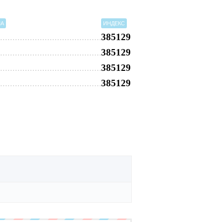
МА
ИНДЕКС
385129
385129
385129
385129