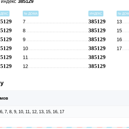
я индекс
385129
ДЕКС
№ ДОМА
ИНДЕКС
№ ДО
85129
385129
7
13
85129
385129
8
15
85129
385129
9
16
85129
385129
10
17
85129
385129
11
85129
385129
12
су
омов
, 6, 7, 8, 9, 10, 11, 12, 13, 15, 16, 17