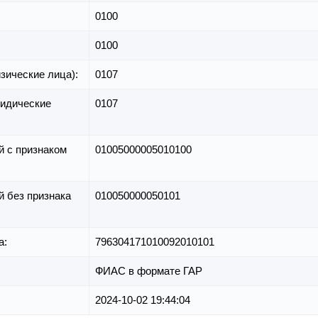
0100
0100
зические лица):
0107
идические
0107
й с признаком
01005000005010100
й без признака
010050000050101
а:
796304171010092010101
ФИАС в формате ГАР
2024-10-02 19:44:04