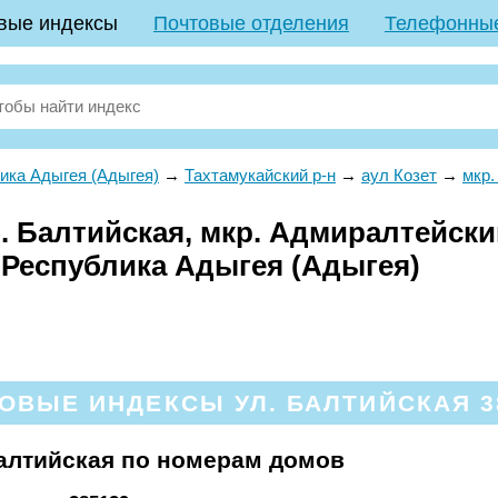
вые индексы
Почтовые отделения
Телефонны
ика Адыгея (Адыгея)
→
Тахтамукайский р-н
→
аул Козет
→
мкр.
 Балтийская, мкр. Адмиралтейский
 Республика Адыгея (Адыгея)
ОВЫЕ ИНДЕКСЫ УЛ. БАЛТИЙСКАЯ 3
алтийская по номерам домов