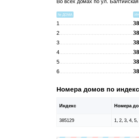
Во всех домах по ул. Балтийска
№ ДОМА
ИН
3
1
3
2
3
3
3
4
3
5
3
6
Номера домов по индек
Индекс
Номера д
385129
1, 2, 3, 4, 5