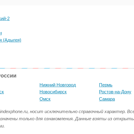
кий-2
н
я (Адыгея)
России
Нижний Новгород
Пермь
ск
Новосибирск
Ростов-на-Дону
Омск
Самара
indexphone.ru, носит исключительно справочный характер. В
азначены только для ознакомления. Данные взяты из открыт
и.