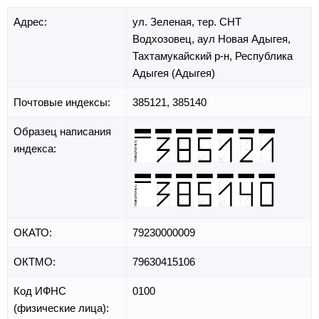
Адрес:
ул. Зеленая,
тер. СНТ
Водхозовец,
аул Новая Адыгея,
Тахтамукайский р-н,
Республика
Адыгея (Адыгея)
Почтовые индексы:
385121, 385140
Образец написания
индекса:
ОКАТО:
79230000009
ОКТМО:
79630415106
Код ИФНС
0100
(физические лица):