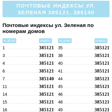
ПОЧТОВЫЕ ИНДЕКСЫ УЛ.
ЗЕЛЕНАЯ 385121, 385140
Почтовые индексы ул. Зеленая по
номерам домов
№ ДОМА
ИНДЕКС
№ ДОМА
ИНДЕКС
385121
385121
1
35
385121
385121
3
38
385121
385121
4
40
385121
385121
6
41
385140
385121
7
44
385121
385121
11
45
385121
385121
14
46
385121
385121
15
48
385121
385121
16
49