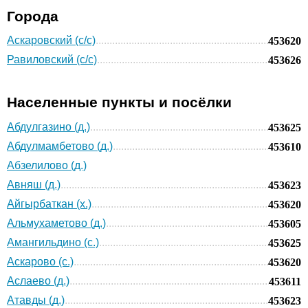
Города
Аскаровский (с/с)
453620
Равиловский (с/с)
453626
Населенные пункты и посёлки
Абдулгазино (д.)
453625
Абдулмамбетово (д.)
453610
Абзелилово (д.)
Авняш (д.)
453623
Айгырбаткан (х.)
453620
Альмухаметово (д.)
453605
Амангильдино (с.)
453625
Аскарово (с.)
453620
Аслаево (д.)
453611
Атавды (д.)
453623