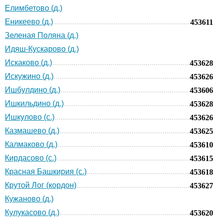
Елимбетово (д.)
Еникеево (д.)
453611
Зеленая Поляна (д.)
Идяш-Кускарово (д.)
Искаково (д.)
453628
Искужино (д.)
453626
Ишбулдино (д.)
453606
Ишкильдино (д.)
453628
Ишкулово (с.)
453626
Казмашево (д.)
453625
Калмаково (д.)
453610
Кирдасово (с.)
453615
Красная Башкирия (с.)
453618
Крутой Лог (кордон)
453627
Кужаново (д.)
Кулукасово (д.)
453620