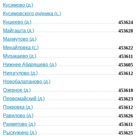
Кусимово (д.)
Кусимовского рудника (с.)
Кушеево (д.)
453624
Майгашта (д.)
453628
Махмутово (д.)
Михайловка (с.)
453622
Муракаево (д.)
453611
Нижнее Абдряшево (д.)
453605
Ниязгулово (д.)
453612
Новобалапаново (д.)
Озерное (д.)
453618
Первомайский (д.)
453623
Покровка (д.)
453612
Равилово (д.)
453626
Рахметово (д.)
453611
Рыскужино (д.)
453625