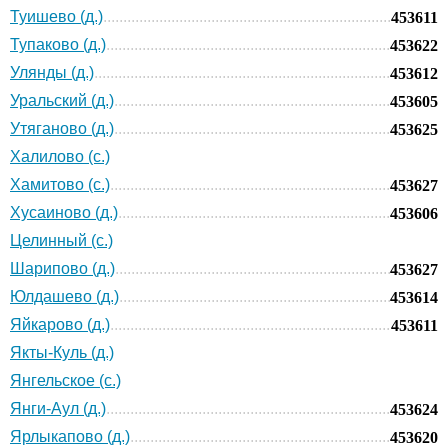
Туишево (д.)
453611
Тупаково (д.)
453622
Улянды (д.)
453612
Уральский (д.)
453605
Утяганово (д.)
453625
Халилово (с.)
Хамитово (с.)
453627
Хусаиново (д.)
453606
Целинный (с.)
Шарипово (д.)
453627
Юлдашево (д.)
453614
Яйкарово (д.)
453611
Якты-Куль (д.)
Янгельское (с.)
Янги-Аул (д.)
453624
Ярлыкапово (д.)
453620