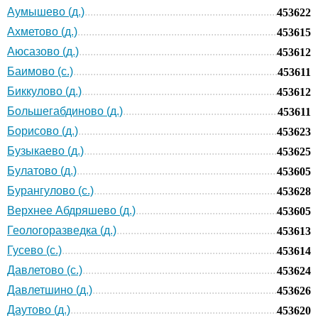
Аумышево (д.)
453622
Ахметово (д.)
453615
Аюсазово (д.)
453612
Баимово (с.)
453611
Биккулово (д.)
453612
Большегабдиново (д.)
453611
Борисово (д.)
453623
Бузыкаево (д.)
453625
Булатово (д.)
453605
Бурангулово (с.)
453628
Верхнее Абдряшево (д.)
453605
Геологоразведка (д.)
453613
Гусево (с.)
453614
Давлетово (с.)
453624
Давлетшино (д.)
453626
Даутово (д.)
453620