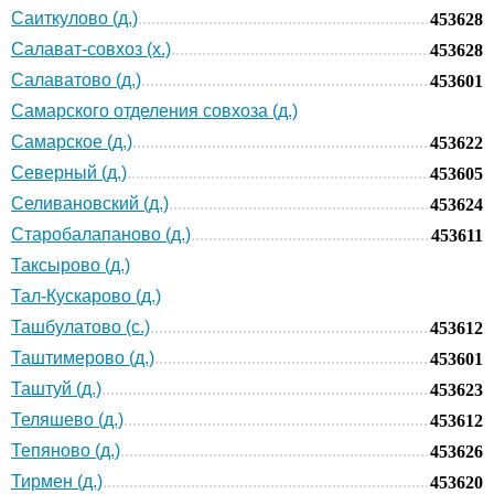
Саиткулово (д.)
453628
Салават-совхоз (х.)
453628
Салаватово (д.)
453601
Самарского отделения совхоза (д.)
Самарское (д.)
453622
Северный (д.)
453605
Селивановский (д.)
453624
Старобалапаново (д.)
453611
Таксырово (д.)
Тал-Кускарово (д.)
Ташбулатово (с.)
453612
Таштимерово (д.)
453601
Таштуй (д.)
453623
Теляшево (д.)
453612
Тепяново (д.)
453626
Тирмен (д.)
453620