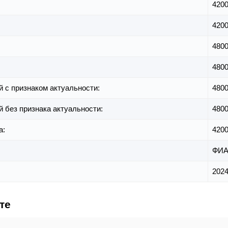
420
420
480
480
й с признаком актуальности:
480
й без признака актуальности:
480
а:
420
ФИА
2024
те