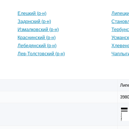
Елецкий (р-н)
Липецки
Задонский (р-н)
Становл
Измалковский (р-н)
Тербунс
Краснинский (р-н)
Усманск
Лебедянский (р-н)
Хлевенс
Лев-Толстовский (р-н)
Чаплыги
Лип
398