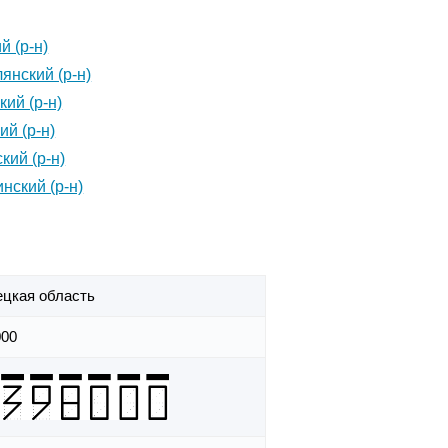
й (р-н)
янский (р-н)
кий (р-н)
ий (р-н)
кий (р-н)
нский (р-н)
ецкая область
000